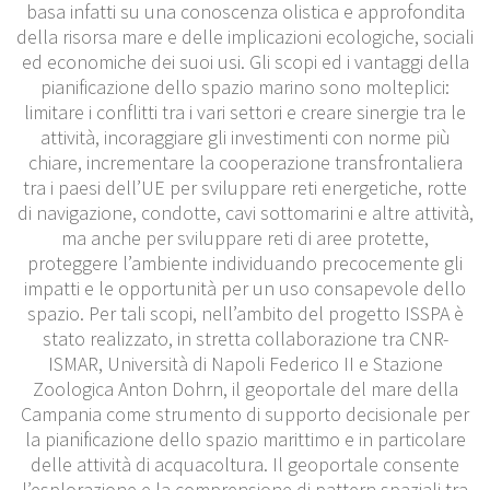
basa infatti su una conoscenza olistica e approfondita
della risorsa mare e delle implicazioni ecologiche, sociali
ed economiche dei suoi usi. Gli scopi ed i vantaggi della
pianificazione dello spazio marino sono molteplici:
limitare i conflitti tra i vari settori e creare sinergie tra le
attività, incoraggiare gli investimenti con norme più
chiare, incrementare la cooperazione transfrontaliera
tra i paesi dell’UE per sviluppare reti energetiche, rotte
di navigazione, condotte, cavi sottomarini e altre attività,
ma anche per sviluppare reti di aree protette,
proteggere l’ambiente individuando precocemente gli
impatti e le opportunità per un uso consapevole dello
spazio. Per tali scopi, nell’ambito del progetto ISSPA è
stato realizzato, in stretta collaborazione tra CNR-
ISMAR, Università di Napoli Federico II e Stazione
Zoologica Anton Dohrn, il geoportale del mare della
Campania come strumento di supporto decisionale per
la pianificazione dello spazio marittimo e in particolare
delle attività di acquacoltura. Il geoportale consente
l’esplorazione e la comprensione di pattern spaziali tra